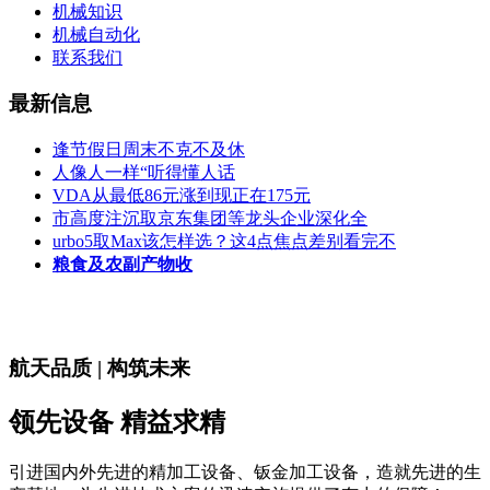
机械知识
机械自动化
联系我们
最新信息
逢节假日周末不克不及休
人像人一样“听得懂人话
VDA从最低86元涨到现正在175元
市高度注沉取京东集团等龙头企业深化全
urbo5取Max该怎样选？这4点焦点差别看完不
粮食及农副产物收
航天品质 | 构筑未来
领先设备 精益求精
引进国内外先进的精加工设备、钣金加工设备，造就先进的生