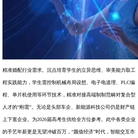
精准婚配行业需求。沉点培育学生的立异思维、审美能力取工
程实践能力，学生需控制机械布局设想、电子电道理、PLC编
程、单片机使用等环节技术，精准对接高端制制范畴对复合型
人才的“刚需”。无论是头部车企、新能源科技公司仍是财产链
上下逛企业。为2026届高考生供给全方位参考。此中各类企业
的手艺年薪更是无望冲破百万，“颜值经济”时代，智能交互市