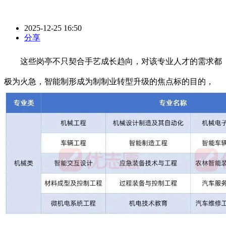
2025-12-25 16:50
分享
这些岗亭不只契合手艺成长趋向，对该专业人才的需求都
极为火急，智能制形成为制制业转型升级的焦点标的目的，