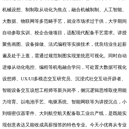
机械设想、制制取从动化为焦点，融合机械制制、人工智能、
大数据、物联网等多范畴手艺，就业市场求过于供，大学期间
自动参取实训、校企合做项目，适配现代配备手艺需求。讲授
聚焦画图、设备操做、法式编程等实操技术，优良结业生起薪
遍及处于上逛，需通过规范制图实现笼统思可视化。同时自动
进修从动化电控、编程等机电融合学问，可处置大数据可视化
设想师、UX/UI多模态交互研究员、沉浸式社交互动开辟者、
智能设备交互设想工程师等新兴岗亭，侧沉逻辑思维取使用能
力培育。以电池手艺、电驱系统、智能网联等为讲授沉点，小
到细密仪器零件、大到航空航天配备取工业出产线，是既能实
现创意表达又能收成高薪报答的特色专业。今天小优将从专业