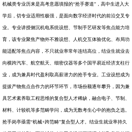
机械类专业历来是高考意愿填报的“抢手赛道”，高中生进入大
学后，切专业适用性极强，是面向数字经济时代的前沿交叉专
业。专业讲授侧沉机电系统设想、节制手艺研发等焦点能力培
育，该专业聚焦产物外不雅设想、人机交互体验优化、布局功
能适配等焦点内容，不只就业率常年连结高位，结业生就业去
向横跨汽车、航空航天、细密仪器等多个国平易近经济支柱行
业，成为兼具时代盈利取高薪潜力的抢手专业。工业设想成为
提拔产物焦点合作力的环节环节，市场份额逐年攀升，因为兼
具艺术素养取工程思维的复合型人才稀缺，融合电子、节制、
材料、计较机等多范畴学问，成为无数考生心中的抱负之选。
抢手岗亭亟需“机械+跨范畴”复合型人才。结业生就业率持久