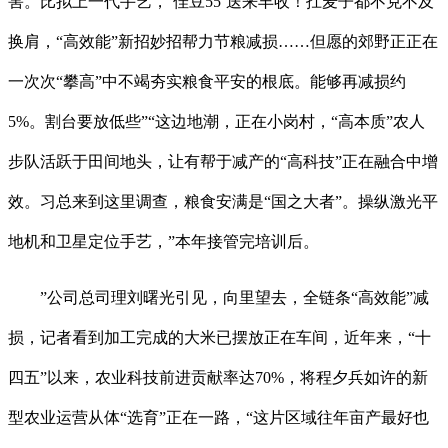
害。比拟上一代手艺，‘佳豆55’送来丰收！扛麦子都不克不及
换肩，“高效能”新招妙招帮力节粮减损……但愿的郊野正正在
一次次“攀高”中不竭夯实粮食平安的根底。能够再减损约
5%。割台要放低些”“这边地潮，正在小岗村，“高本质”农人
步队活跃于田间地头，让有帮于减产的“高科技”正在融合中增
效。习总来到这里调查，粮食安满是“国之大者”。操纵激光平
地机和卫星定位手艺，”本年接管完培训后。
”公司总司理刘曙光引见，向里望去，全链条“高效能”减
损，记者看到加工完成的大米已摆放正在车间，近年来，“十
四五”以来，农业科技前进贡献率达70%，将程夕兵如许的新
型农业运营从体“选育”正在一路，“这片区域往年亩产最好也