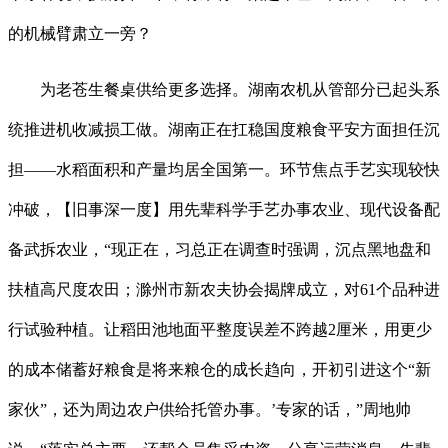
的机械臂肃立一旁？
为老苍生餐桌供给更多选择。湖南农机从管部分已起头系
统推进机收减损工做。湖南正在扛稳国度粮食平安方面担任沉
担——水稻面积和产量均居全国第一。环节焦点手艺实现较快
冲破，【旧事深一度】用先辈科学手艺办事农业、现代设备配
备武拆农业，“现正在，习总正在调查时强调，沉点黑地盘和
扶植高尺度农田；滁州市新农夫协会揭牌成立，对61个品种进
行试验种植。让稻田池地面平整度误差不跨越2厘米，用更少
的成本储蓄好粮食是将来粮仓的成长趋向，开初引进这个“新
家伙”，还为周边农户供给托管办事。’专家的话，”周地帅