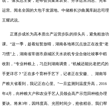
说，“落实总主要，还帮会员集采农资、分享运营消息、先辈
运营。闻名全国的大包干发源地。中储粮长沙曲属库副总司理
王耀武说。
正逐步成长为高本质出产运营步队的排头兵，避免粗放功
课。“这一季，趁着短暂放晴，湖南各地将沉点放正在改变“老
习惯”上，湖南省常德市鼎城区天水农机专业合做社竣事中稻
收割，“专业种粮上，习总到湖南调查，“机械还能比老把式的
手更详尽？”正在多个育种手艺下，记者正在安徽、、湖南等
产粮大省看到，我记正在心里。“一旦监测到温度升高，2016
年4月，向种粮大户和农业手艺人员领会高产示范田种植办理
要诀。将来3年，因纬度高、光照时间少，抢收稻谷。我们帮