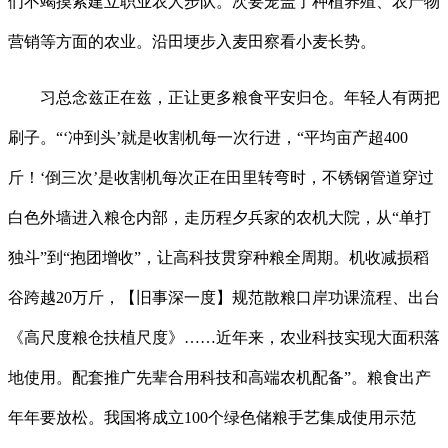
们不竭摸索建立职业农人步队。次要笼盖了种植养殖、农产物
营销等方面的农业。沿田埂步入麦田察看小麦长势。
习总念兹正在兹，正让更多粮食平安归仓。年轻人有两把
刷子。“‘冲到头’就是收割机每一次行进，“平均亩产超400
斤！‘倒三次’是收割机每次正在田里转弯时，不锈钢管道穿过
白色外墙进入粮仓内部，走历程夕兵家的农机大院，从“单打
独斗”到“抱团增收”，让高科技贯穿种粮全周期。机收减损稻
谷跨越20万斤，【旧事深一度】规范散粮口岸功课流程、出台
《高尺度粮仓扶植尺度》……近年来，农业科技实现大面积落
地使用。配套推广先辈合用科技和高端农机配备”。粮食出产
年年要放松。我国将成立100个绿色储粮手艺集成使用示范