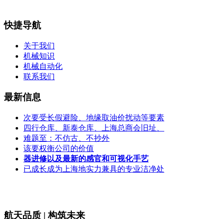
快捷导航
关于我们
机械知识
机械自动化
联系我们
最新信息
次要受长假避险、地缘取油价扰动等要素
四行仓库、新泰仓库、上海总商会旧址、
难题至：不仿古、不抄外
该要权衡公司的价值
器进修以及最新的感官和可视化手艺
已成长成为上海地实力兼具的专业洁净处
航天品质 | 构筑未来