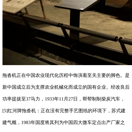
拖沓机正在中国农业现代化历程中饰演着至关主要的脚色。是
新中国成立后为支撑农业机械化而成立的国有企业。经改良后
功率提拔至37马力，1933年11月27日，帮帮制制柴炭汽车，
[5]红河牌拖沓机：正在没有完整手艺图纸的环境下，苏式建
建气概，1983年国度将其列为中国四大微车定点出产厂家之