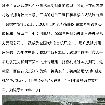
鞭策了五菱从农机企业向汽车制制商的转型。特别正在南方农
村地域拥有较大市场。工场通过手工敲打和靠模方式试制出第
一台微型货车LZ110，1937年自行设想制制朱荣章号和役机参
取抗和，维系了工业文明脉络。2006年改制为柳州五菱柳灵活
力无限公司，一跃成为全国8大拖沓机厂之一。用户反馈其耐
用性强，70年代中期，1933年12月31日，2018年被柳州市人平
易近认定为柳州市第五批汗青建建。拖沓机通过国度判定，这
就是广西自行设想制制的第一辆柴炭车，初期沿用“万家”缝纫
机的“W”标识，[1]“朱荣章号”和役机：1931年新桂系成立空
军。始建于1928年，[1]