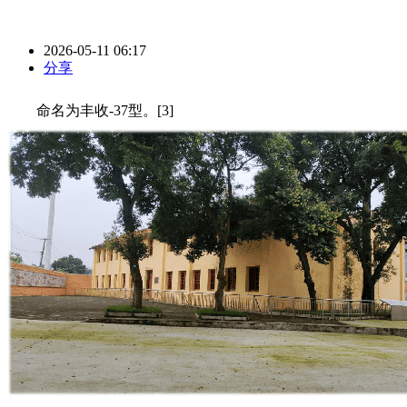
2026-05-11 06:17
分享
命名为丰收-37型。[3]