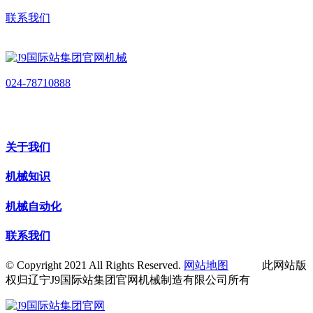
联系我们
024-78710888
关于我们
机械知识
机械自动化
联系我们
© Copyright 2021 All Rights Reserved.
网站地图
此网站版
权归辽宁J9国际站集团官网机械制造有限公司所有