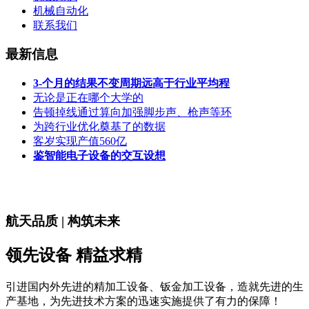
机械自动化
联系我们
最新信息
3-个月的结果不变周期远高于行业平均程
无论是正在哪个大学的
告顿掉线通过算向加强脚步声、枪声等环
为跨行业优化奠基了的数据
客岁实现产值560亿
鉴智能电子设备的交互设想
航天品质 | 构筑未来
领先设备 精益求精
引进国内外先进的精加工设备、钣金加工设备，造就先进的生
产基地，为先进技术方案的迅速实施提供了有力的保障！