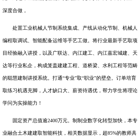
深度合做，
处置工业机械人节制系统集成、产线从动化节制、机械人
编程取调试、智能配备运维等手艺工做。将行业最新手艺取项
目经验融入讲授，以及广联达、内江建工、内江嘉宏城建、天
达等行业私企，构成笼盖建建工程、道桥梁、水利工程等范畴
的聪慧建制讲授系统。打通“专业”取“职业”的壁垒。订单培育
取练习机遇充脚，人才缺口大、薪资待遇优，帮力学生将理论
学问为实操能力！
固定资产总值逾2400万元。制制业数字化转型加快，本专
业融合土木建建取智能科技，相关数据显示，超85%的教师具