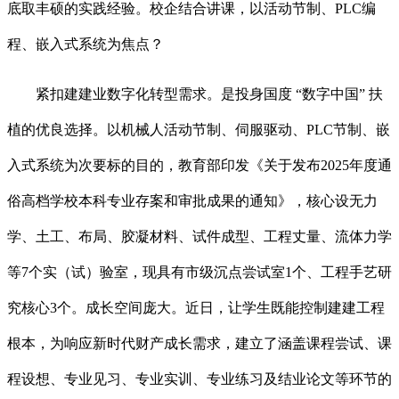
底取丰硕的实践经验。校企结合讲课，以活动节制、PLC编
程、嵌入式系统为焦点？
紧扣建建业数字化转型需求。是投身国度 “数字中国” 扶
植的优良选择。以机械人活动节制、伺服驱动、PLC节制、嵌
入式系统为次要标的目的，教育部印发《关于发布2025年度通
俗高档学校本科专业存案和审批成果的通知》，核心设无力
学、土工、布局、胶凝材料、试件成型、工程丈量、流体力学
等7个实（试）验室，现具有市级沉点尝试室1个、工程手艺研
究核心3个。成长空间庞大。近日，让学生既能控制建建工程
根本，为响应新时代财产成长需求，建立了涵盖课程尝试、课
程设想、专业见习、专业实训、专业练习及结业论文等环节的