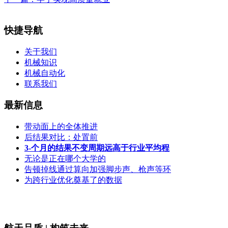
快捷导航
关于我们
机械知识
机械自动化
联系我们
最新信息
带动面上的全体推进
后结果对比：处置前
3-个月的结果不变周期远高于行业平均程
无论是正在哪个大学的
告顿掉线通过算向加强脚步声、枪声等环
为跨行业优化奠基了的数据