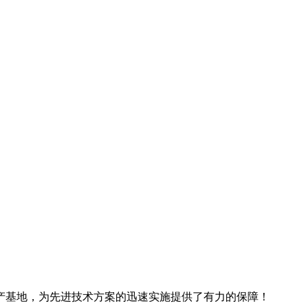
产基地，为先进技术方案的迅速实施提供了有力的保障！