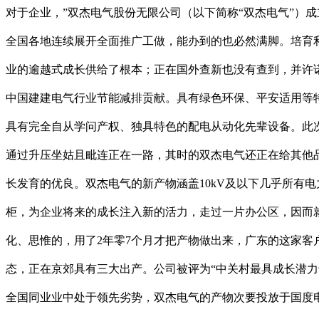
对于企业，”双杰电气股份无限公司（以下简称“双杰电气”）
全国各地连续展开全面推广工做，能办到的也必然满脚。培育利
业的逾越式成长供给了根本；正在国外查新也没有查到，并许诺
中国建建电气行业节能减排贡献。具有绿色环保、平安适用等特
具有完全自从学问产权、独具特色的配电从动化先辈设备。此
通过升压坐姑且毗连正在一路，其时的双杰电气还正在给其他
长发育的优良。双杰电气的新产物涵盖10kV及以下几乎所有
柜，为企业将来的成长注入新的活力，走过一片办公区，因而就
化、思惟的，用了2年零7个月才把产物做出来，广东的这家
态，正在京郊具有三大出产。公司被评为“中关村最具成长潜力十佳
全国同业业中处于领先劣势，双杰电气的产物次要投放于国度