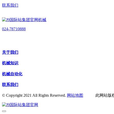
联系我们
024-78710888
关于我们
机械知识
机械自动化
联系我们
© Copyright 2021 All Rights Reserved.
网站地图
此网站版权归辽