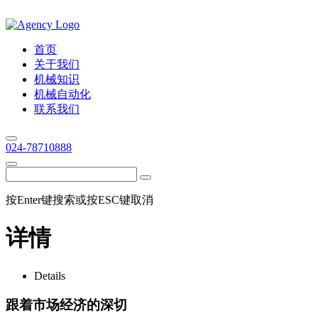
首页
关于我们
机械知识
机械自动化
联系我们
024-78710888
按Enter键搜索或按ESC键取消
详情
Details
跟着市场经济的深切