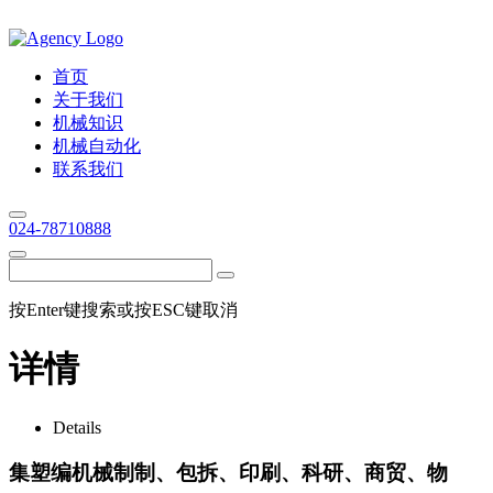
首页
关于我们
机械知识
机械自动化
联系我们
024-78710888
按Enter键搜索或按ESC键取消
详情
Details
集塑编机械制制、包拆、印刷、科研、商贸、物