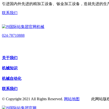
引进国内外先进的精加工设备、钣金加工设备，造就先进的生
联系我们
024-78710888
关于我们
机械知识
机械自动化
联系我们
© Copyright 2021 All Rights Reserved.
网站地图
此网站版权归辽