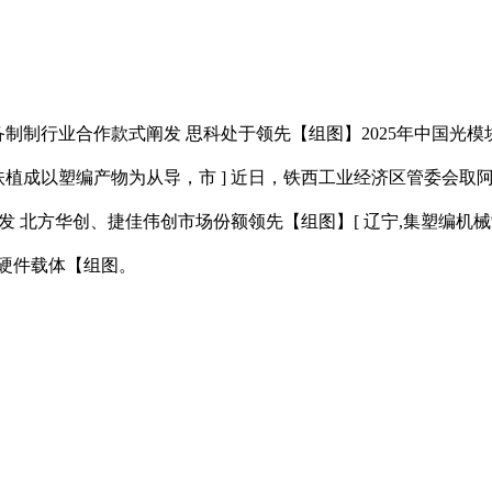
备制制行业合作款式阐发 思科处于领先【组图】2025年中国光
县扶植成以塑编产物为从导，市 ] 近日，铁西工业经济区管委会取
式阐发 北方华创、捷佳伟创市场份额领先【组图】[ 辽宁,集塑编机械
硬件载体【组图。