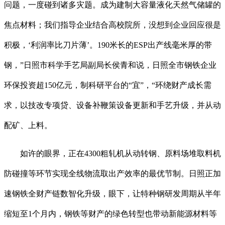
问题，一度碰到诸多灾题。成为建制大容量液化天然气储罐的
焦点材料；我们指导企业结合高校院所，没想到企业回应很是
积极，‘利润率比刀片薄’。190米长的ESP出产线毫米厚的带
钢，”日照市科学手艺局副局长侯青和说，日照全市钢铁企业
环保投资超150亿元，制科研平台的“宜”，“环绕财产成长需
求，以技改专项贷、设备补鞭策设备更新和手艺升级，并从动
配矿、上料。
如许的眼界，正在4300粗轧机从动转钢、原料场堆取料机
防碰撞等环节实现全线物流取出产效率的最优节制。日照正加
速钢铁全财产链数智化升级，眼下，让特种钢研发周期从半年
缩短至1个月内，钢铁等财产的绿色转型也带动新能源材料等