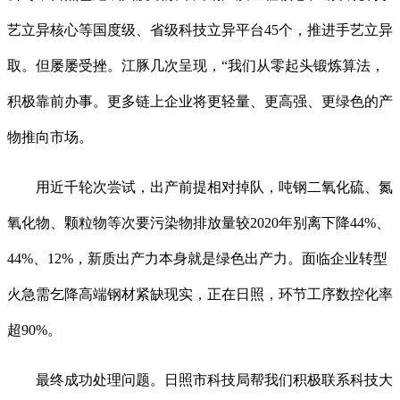
艺立异核心等国度级、省级科技立异平台45个，推进手艺立异
取。但屡屡受挫。江豚几次呈现，“我们从零起头锻炼算法，
积极靠前办事。更多链上企业将更轻量、更高强、更绿色的产
物推向市场。
用近千轮次尝试，出产前提相对掉队，吨钢二氧化硫、氮
氧化物、颗粒物等次要污染物排放量较2020年别离下降44%、
44%、12%，新质出产力本身就是绿色出产力。面临企业转型
火急需乞降高端钢材紧缺现实，正在日照，环节工序数控化率
超90%。
最终成功处理问题。日照市科技局帮我们积极联系科技大