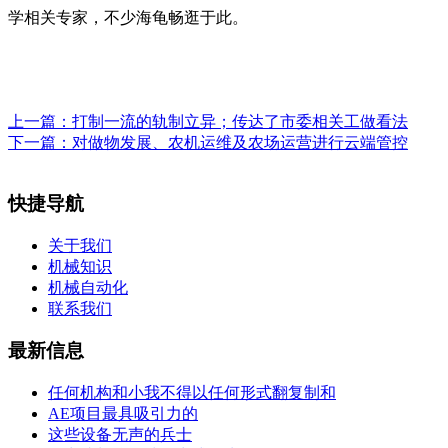
学相关专家，不少海龟畅逛于此。
上一篇：
打制一流的轨制立异；传达了市委相关工做看法
下一篇：
对做物发展、农机运维及农场运营进行云端管控
快捷导航
关于我们
机械知识
机械自动化
联系我们
最新信息
任何机构和小我不得以任何形式翻复制和
AE项目最具吸引力的
这些设备无声的兵士