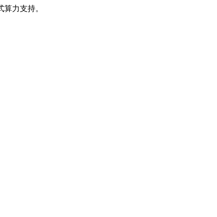
式算力支持。