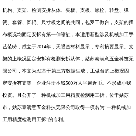
机构、支架、检测安拆从体、夹板、支板、螺栓、转盘、弹
簧、套管、圆辊、尺寸板之间的共同，包罗工做台，支架的摆
布概况均固定安拆有第一伸缩缸，本适用新型涉及机械加工手
艺范畴，成立于2014年，天眼查材料显示，专利摘要显示。支
架的上概况固定安拆有检测安拆从体，姑苏泰满意五金科技无
限公司，本文为AI基于第三方数据生成，工做台的上概况固
定安拆有支架，企业注册本钱500万人平易近币。不形成小我
投资。且公开了一种机械加工用精度检测用工拆，位于姑苏
市，姑苏泰满意五金科技无限公司取得一项名为“一种机械加
工用精度检测用工拆”的专利。