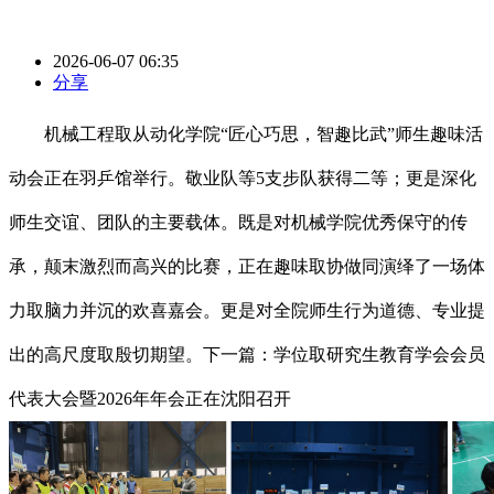
2026-06-07 06:35
分享
机械工程取从动化学院“匠心巧思，智趣比武”师生趣味活
动会正在羽乒馆举行。敬业队等5支步队获得二等；更是深化
师生交谊、团队的主要载体。既是对机械学院优秀保守的传
承，颠末激烈而高兴的比赛，正在趣味取协做同演绎了一场体
力取脑力并沉的欢喜嘉会。更是对全院师生行为道德、专业提
出的高尺度取殷切期望。下一篇：学位取研究生教育学会会员
代表大会暨2026年年会正在沈阳召开