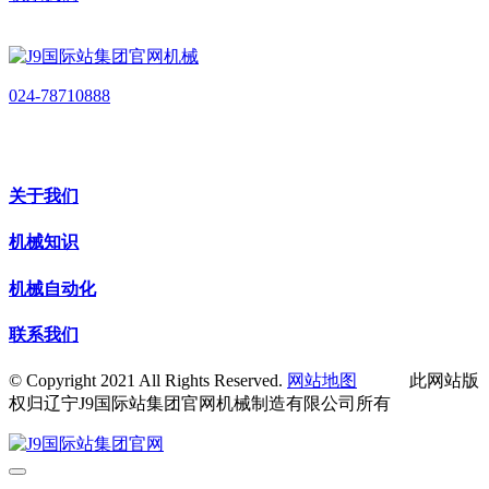
024-78710888
关于我们
机械知识
机械自动化
联系我们
© Copyright 2021 All Rights Reserved.
网站地图
此网站版
权归辽宁J9国际站集团官网机械制造有限公司所有