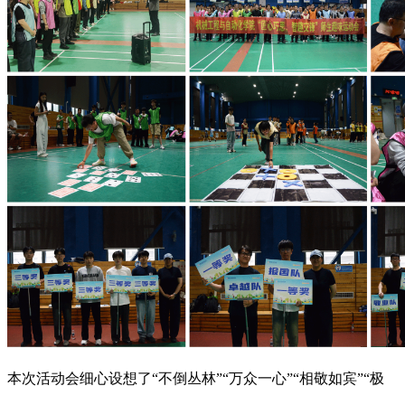
本次活动会细心设想了“不倒丛林”“万众一心”“相敬如宾”“极