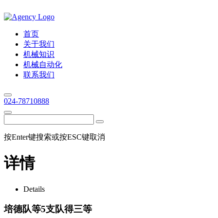
首页
关于我们
机械知识
机械自动化
联系我们
024-78710888
按Enter键搜索或按ESC键取消
详情
Details
培德队等5支队得三等