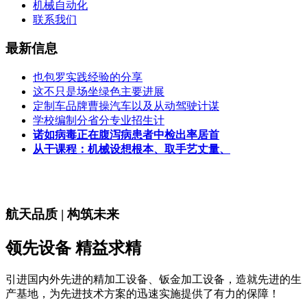
机械自动化
联系我们
最新信息
也包罗实践经验的分享
这不只是场坐绿色主要进展
定制车品牌曹操汽车以及从动驾驶计谋
学校编制分省分专业招生计
诺如病毒正在腹泻病患者中检出率居首
从干课程：机械设想根本、取手艺丈量、
航天品质 | 构筑未来
领先设备 精益求精
引进国内外先进的精加工设备、钣金加工设备，造就先进的生
产基地，为先进技术方案的迅速实施提供了有力的保障！