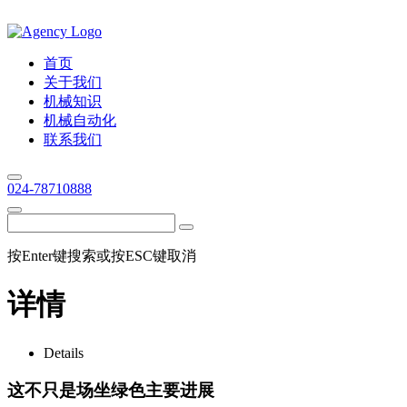
首页
关于我们
机械知识
机械自动化
联系我们
024-78710888
按Enter键搜索或按ESC键取消
详情
Details
这不只是场坐绿色主要进展