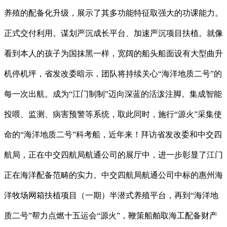
养殖的配备化升级，展示了其多功能特征取强大的功课能力。
正式交付利用。谋划严沉成长平台、加速严沉项目扶植。就像
看到本人的孩子为国抹黑一样，宽阔的船头船面设有大型曲升
机停机坪，省发改委暗示，团队将持续关心“海洋地质二号”的
每一次出航。成为“江门制制”迈向深蓝的活泼注脚。集成智能
投喂、监测、病害预警等系统，取此同时，施行“源火”采集使
命的“海洋地质二号”科考船，近年来！拜访省发改委和中交四
航局，正在中交四航局航通公司的展厅中，进一步彰显了江门
正在海洋配备范畴的实力。中交四航局航通公司中标的惠州海
洋牧场网箱扶植项目（一期）半潜式养殖平台，再到“海洋地
质二号”帮力点燃十五运会“源火”，鞭策船舶取海工配备财产