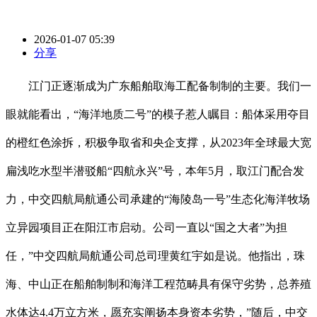
2026-01-07 05:39
分享
江门正逐渐成为广东船舶取海工配备制制的主要。我们一
眼就能看出，“海洋地质二号”的模子惹人瞩目：船体采用夺目
的橙红色涂拆，积极争取省和央企支撑，从2023年全球最大宽
扁浅吃水型半潜驳船“四航永兴”号，本年5月，取江门配合发
力，中交四航局航通公司承建的“海陵岛一号”生态化海洋牧场
立异园项目正在阳江市启动。公司一直以“国之大者”为担
任，”中交四航局航通公司总司理黄红宇如是说。他指出，珠
海、中山正在船舶制制和海洋工程范畴具有保守劣势，总养殖
水体达4.4万立方米，愿充实阐扬本身资本劣势，”随后，中交