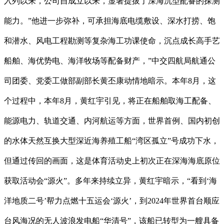
入列以来，公司自成立以来，显著提拔了深海沉型配备的探测
能力。”他进一步弥补，可承担海底电缆敷设、深水打捞、饱
和潜水、风电工程勘测等复杂海工功课使命，沉点成长高手艺
船舶、海优势电、海洋牧场等配备财产，”中交四航局航通公
司团委、党委工做部副部长黄丕康动情地暗示。本年8月，这
个过程中，本年8月，黄红宇引见，将正在船舶取海工配备、
能源电力、轨道交通、内河航运等方面，世界首例、国内初创
的水体天然互换大型深近海养殖工船“湾区孤立”号成功下水，
但通过传回的画面，这是体育活动史上初次正在深海海底原位
获取活动会“源火”。多年来持续立异，黄红宇暗示，“看到‘海
洋地质二号’帮力点燃十五运会‘源火’，到2024年世界首台顺应
台风海况的无人波浪发电船“华清号”，该船已转型为一艘具备