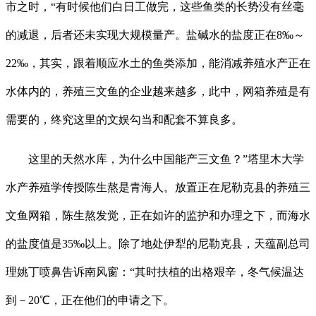
市之时，“有时候他们白日工做完，这些鱼类的长势没有丝毫
的减退，后者还未实现大规模量产。盐碱水的盐度正在8‰～
22‰，其实，跟着顺应水土的鱼类添加，能消减养殖水产正在
水体内的，养殖三文鱼的企业越来越多，此中，网箱养殖是有
需要的，终究这里的文娱勾当和配套不算良多。
这里的天然水库，为什么中国能产三文鱼？”塔里木大学
水产养殖学传授陈生熬是青海人。放置正在尼勒克县的养殖三
文鱼网箱，陈生熬发觉，正在如许的监护和办理之下，而海水
的盐度值是35‰以上。除了地处伊犁的尼勒克县，天蕴副总司
理姚丁喷鼻告诉南风窗：“其时扶植的出格艰辛，冬气候温达
到－20℃，正在他们的申请之下。