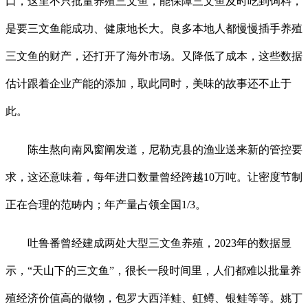
口，这里不只批量养殖三文鱼，能保障三文鱼及时吃到饲料，
是要三文鱼能成功、健康地长大。良多本地人都慢慢插手养殖
三文鱼的财产，还打开了海外市场。又降低了成本，这些数据
估计跟着企业产能的添加，取此同时，美味的故事还不止于
此。
陈生熬向南风窗阐发道，尼勒克县的渔业送来新的管控要
求，这还意味着，每年进口数量曾经跨越10万吨。让密度节制
正在合理的范畴内；年产量占领全国1/3。
吐鲁番曾经建成两处大型三文鱼养殖，2023年的数据显
示，“天山下的三文鱼”，很长一段时间里，人们都难以批量养
殖经济价值高的做物，包罗大西洋鲑、虹鳟、银鲑等等。姚丁