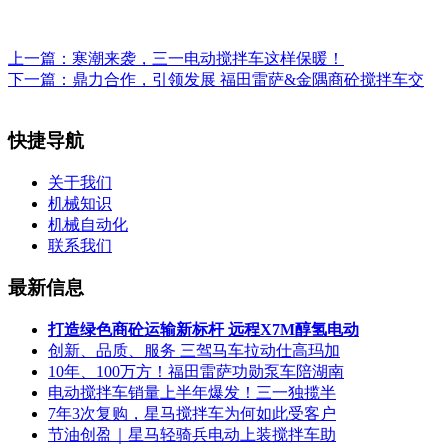
上一篇：
寒潮来袭，三一电动搅拌车这样保暖！
下一篇：
鼎力合作，引领发展 福田雷萨&金隅商砼搅拌车交
快捷导航
关于我们
机械知识
机械自动化
联系我们
最新信息
打造绿色商砼运输新标杆 远程X7M醇氢电动
创新、品质、服务 三驾马车拉动仕高玛加
10年、100万方！福田雷萨功勋泵车陪湖南
电动搅拌车销量上半年爆发！三一独揽半
7年3次复购，星马搅拌车为何如此受客户
节油创盈｜星马轻骑兵电动上装搅拌车助