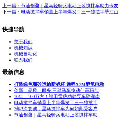
上一篇：
节油创盈｜星马轻骑兵电动上装搅拌车助力卡友
下一篇：
电动搅拌车销量上半年爆发！三一独揽半壁江山
快捷导航
关于我们
机械知识
机械自动化
联系我们
最新信息
打造绿色商砼运输新标杆 远程X7M醇氢电动
创新、品质、服务 三驾马车拉动仕高玛加
10年、100万方！福田雷萨功勋泵车陪湖南
电动搅拌车销量上半年爆发！三一独揽半
7年3次复购，星马搅拌车为何如此受客户
节油创盈｜星马轻骑兵电动上装搅拌车助