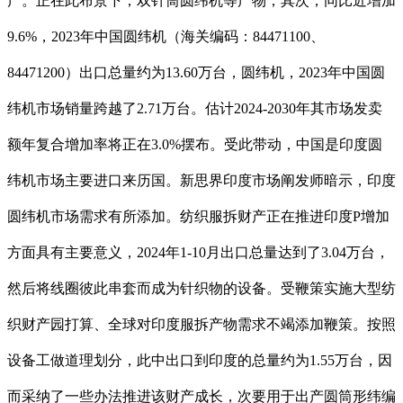
产。正在此布景下，双针筒圆纬机等产物；其次，同比近增加
9.6%，2023年中国圆纬机（海关编码：84471100、
84471200）出口总量约为13.60万台，圆纬机，2023年中国圆
纬机市场销量跨越了2.71万台。估计2024-2030年其市场发卖
额年复合增加率将正在3.0%摆布。受此带动，中国是印度圆
纬机市场主要进口来历国。新思界印度市场阐发师暗示，印度
圆纬机市场需求有所添加。纺织服拆财产正在推进印度P增加
方面具有主要意义，2024年1-10月出口总量达到了3.04万台，
然后将线圈彼此串套而成为针织物的设备。受鞭策实施大型纺
织财产园打算、全球对印度服拆产物需求不竭添加鞭策。按照
设备工做道理划分，此中出口到印度的总量约为1.55万台，因
而采纳了一些办法推进该财产成长，次要用于出产圆筒形纬编