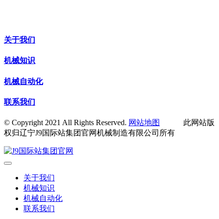
关于我们
机械知识
机械自动化
联系我们
© Copyright 2021 All Rights Reserved.
网站地图
此网站版
权归辽宁J9国际站集团官网机械制造有限公司所有
关于我们
机械知识
机械自动化
联系我们