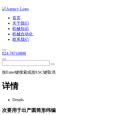
首页
关于我们
机械知识
机械自动化
联系我们
024-78710888
按Enter键搜索或按ESC键取消
详情
Details
次要用于出产圆筒形纬编