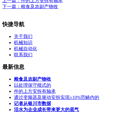
上一篇：
件的上方安拆有轴承
下一篇：
粮食及农副产物收
快捷导航
关于我们
机械知识
机械自动化
联系我们
最新信息
粮食及农副产物收
以处理保守模式的
件的上方安拆有轴承
通过变频器及驱动安拆实现±10%范畴内的
记者从银川市数据
活水为企业成长带来更大的底气