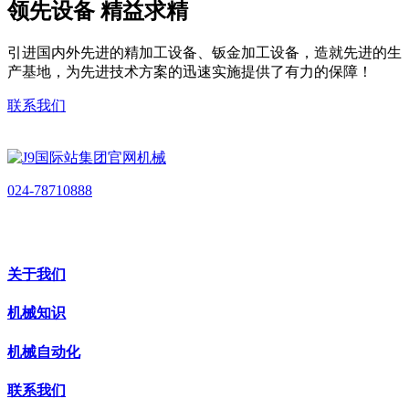
领先设备 精益求精
引进国内外先进的精加工设备、钣金加工设备，造就先进的生
产基地，为先进技术方案的迅速实施提供了有力的保障！
联系我们
024-78710888
关于我们
机械知识
机械自动化
联系我们