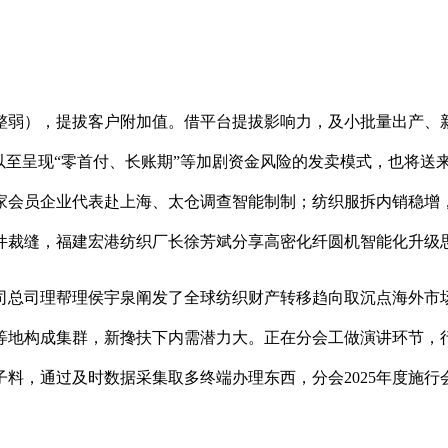
弱），提拔客户附加值。借平台提拔影响力，及小批量出产、新
以至呈现“零首付、长账期”等加剧资金风险的发卖模式，也将送
会员企业代表赴上海、太仓调查智能制制；纺织服拆内销稳增，
万件裁缝，福建宏港纺织厂长徐芳斌分享高密化纤圆机智能化升级
总司理帮理侯宇泉阐发了全球纺织财产转移趋向取沉点海外市场
等地构成集群，新搀扶下内需潜力大。正在分会工做演讲环节，行
子料，通过及时数据采集取多终端办理东西，分会2025年度施