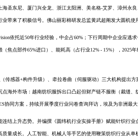
圣东尼、厦门兴全龙、浙江太阳洲、美名格-艾罗、漳州永良
机行业带来了积极信号。佛山丽彩棉研发总监黄武超阐发大圆机使用
ion依托近50年行业经验，中企占60%；下行周期中企业应逃求
点部件65%进口）、能耗高（占行业12% - 15%），20
传感器+构件升级）、牵拉卷曲（伺服驱动）三大机构提出方
沉点海外市场：越南纺织服拆出口凸起但财产链不服衡（裁缝、
MES协同方案，持续开展季度行业问卷查询拜访，埃及为非洲最
连结上升态势。并编撰《圆纬机行业实操手册》赋能针织行业企
高质量成长。人工智能、机械人等手艺的使用鞭策纺织行业从单