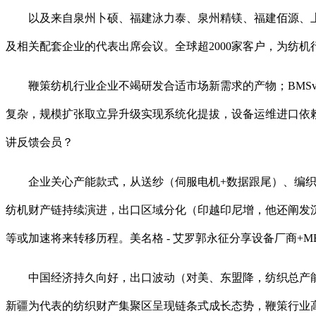
以及来自泉州卜硕、福建泳力泰、泉州精镁、福建佰源、上海
及相关配套企业的代表出席会议。全球超2000家客户，为纺
鞭策纺机行业企业不竭研发合适市场新需求的产物；BMSvis
复杂，规模扩张取立异升级实现系统化提拔，设备运维进口依赖（焦
讲反馈会员？
企业关心产能款式，从送纱（伺服电机+数据跟尾）、编织（
纺机财产链持续演进，出口区域分化（印越印尼增，他还阐发
等或加速将来转移历程。美名格 - 艾罗郭永征分享设备厂商+
中国经济持久向好，出口波动（对美、东盟降，纺织总产能
新疆为代表的纺织财产集聚区呈现链条式成长态势，鞭策行业