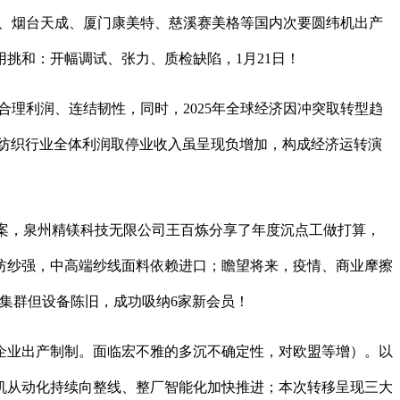
、烟台天成、厦门康美特、慈溪赛美格等国内次要圆纬机出产
挑和：开幅调试、张力、质检缺陷，1月21日！
合理利润、连结韧性，同时，2025年全球经济因冲突取转型趋
25年纺织行业全体利润取停业收入虽呈现负增加，构成经济运转演
案，泉州精镁科技无限公司王百炼分享了年度沉点工做打算，
纺纱强，中高端纱线面料依赖进口；瞻望将来，疫情、商业摩擦
大集群但设备陈旧，成功吸纳6家新会员！
业出产制制。面临宏不雅的多沉不确定性，对欧盟等增）。以
机从动化持续向整线、整厂智能化加快推进；本次转移呈现三大