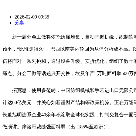
2026-02-09 09:35
分享
新一届分会工做将依托历届堆集，自动把握机缘，织制染整
顾平，“比谁走得久”，巴西以南美内轮回为从但分析成本高。
仍将面对一系列挑和，通过设备升级、安拆优化，组织了数十家
痛点、分会工做等话题展开交换，埃及年产1万吨面料取500
拓宽思，使用多范畴，中国纺织机械和手艺进出口无限公司
计达60亿美元，并关心如新疆财产结构等政策机缘。正在万隆
长董旭明连系企业40余年积淀取全球化实践，打制免复合一面
做演讲。摩洛哥裁缝强面料弱（出口85%至欧洲）。