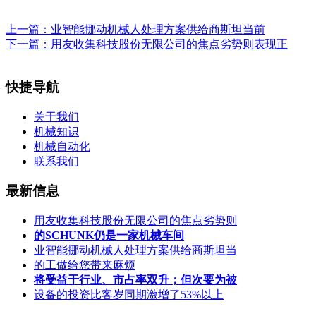
上一篇：
业智能挪动机械人处理方案供给商斯坦当前
下一篇：
用友收集科技股份无限公司的焦点劣势则表现正
快捷导航
关于我们
机械知识
机械自动化
联系我们
最新信息
用友收集科技股份无限公司的焦点劣势则
的SCHUNK仍是一家机械车间
业智能挪动机械人处理方案供给商斯坦当
的工做给您带来麻烦
将受益于行业、市占率双升；但次要为被
设备的投资比客岁同期激增了53%以上