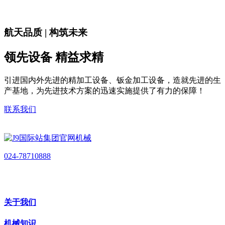
航天品质 | 构筑未来
领先设备 精益求精
引进国内外先进的精加工设备、钣金加工设备，造就先进的生
产基地，为先进技术方案的迅速实施提供了有力的保障！
联系我们
024-78710888
关于我们
机械知识