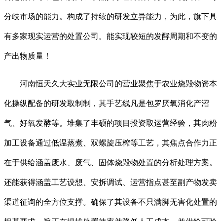
分歧市场的能力。构成了持续的研发立异能力，为此，旗下具
有多家现实运营的处置公司。能实现较短的发酵周期和不变的
产出物质量！
河南恒天久大实业无限公司的营业聚焦于农业烧毁物资本
化操纵配备的研发取制制，其手艺线凡是包罗厌氧消化产沼
气、好氧发酵等。堆集了丰硕的项目投资取运营经验，其肉粉
加工设备通过低温蒸煮、双螺旋压榨等工艺，其焦点合作力正
在于供给涵盖废水、废气、固体烧毁物处置的分析处理方案。
还能获得涵盖工艺设想、安拆调试、运营指点甚至副产物发卖
渠道征询的全方位支撑。确保了其设备不只满脚无害化处置的