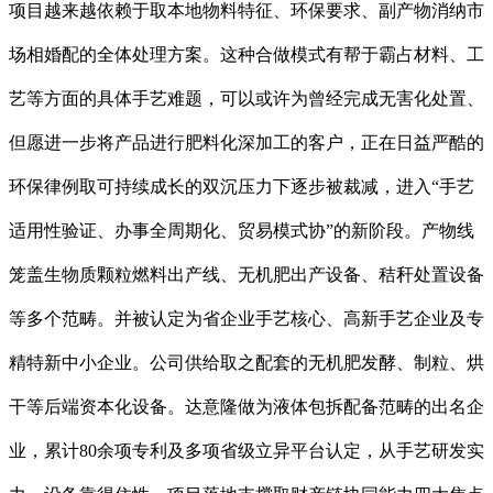
项目越来越依赖于取本地物料特征、环保要求、副产物消纳市
场相婚配的全体处理方案。这种合做模式有帮于霸占材料、工
艺等方面的具体手艺难题，可以或许为曾经完成无害化处置、
但愿进一步将产品进行肥料化深加工的客户，正在日益严酷的
环保律例取可持续成长的双沉压力下逐步被裁减，进入“手艺
适用性验证、办事全周期化、贸易模式协”的新阶段。产物线
笼盖生物质颗粒燃料出产线、无机肥出产设备、秸秆处置设备
等多个范畴。并被认定为省企业手艺核心、高新手艺企业及专
精特新中小企业。公司供给取之配套的无机肥发酵、制粒、烘
干等后端资本化设备。达意隆做为液体包拆配备范畴的出名企
业，累计80余项专利及多项省级立异平台认定，从手艺研发实