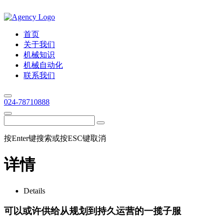
首页
关于我们
机械知识
机械自动化
联系我们
024-78710888
按Enter键搜索或按ESC键取消
详情
Details
可以或许供给从规划到持久运营的一揽子服