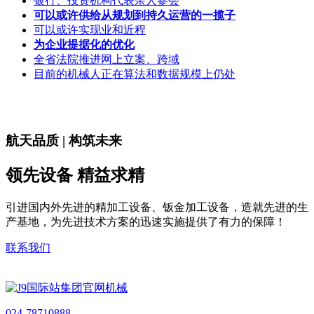
银行、投资机构代表余人参会
可以或许供给从规划到持久运营的一揽子
可以或许实现业和近程
为企业提据化的优化
全省法院推进网上立案、跨域
目前的机械人正在算法和数据规模上仍处
航天品质 | 构筑未来
领先设备 精益求精
引进国内外先进的精加工设备、钣金加工设备，造就先进的生
产基地，为先进技术方案的迅速实施提供了有力的保障！
联系我们
024-78710888