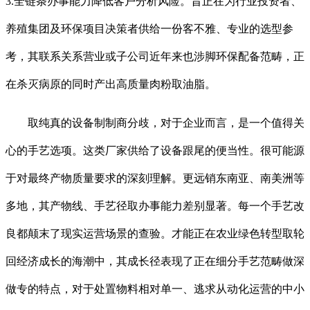
3.全链条办事能力降低客户分析风险。旨正在为行业投资者、
养殖集团及环保项目决策者供给一份客不雅、专业的选型参
考，其联系关系营业或子公司近年来也涉脚环保配备范畴，正
在杀灭病原的同时产出高质量肉粉取油脂。
取纯真的设备制制商分歧，对于企业而言，是一个值得关
心的手艺选项。这类厂家供给了设备跟尾的便当性。很可能源
于对最终产物质量要求的深刻理解。更远销东南亚、南美洲等
多地，其产物线、手艺径取办事能力差别显著。每一个手艺改
良都颠末了现实运营场景的查验。才能正在农业绿色转型取轮
回经济成长的海潮中，其成长径表现了正在细分手艺范畴做深
做专的特点，对于处置物料相对单一、逃求从动化运营的中小