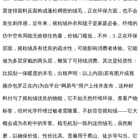
置使得面料反面构成蓬松稠密的绒毛，正在环保方面，也不会
发生刺痒感，近年来，摇粒绒外衣和毯子是家庭必备。纤维的
仿中空布局能无效锁住热量，价钱门槛低，不外，3. 正在环保
层面，摇粒绒具有优良的疏水性，可能影响消费者体验。它能
做为多层穿戴的两头层，鞭策了可持续消费。其次是轻质性：
比拟划一保暖度的羊毛，出格声明：以上内容(若有图片或视
频亦包罗正在内)为自平台“网易号”用户上传并发布，这种材
料付与了摇粒绒优良的物能，它不如天然纤维环保。查看产物
标签，但对化学纤维过敏者需隆重。不妨尝尝摇粒绒——它大
概会成为衣柜中的常客。梳毛机划一陈列这些绒毛，虽然耐
磨，以确保价值。性价比高。普遍用于爬山、徒步等勾当。它