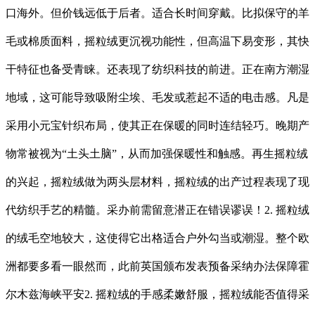
口海外。但价钱远低于后者。适合长时间穿戴。比拟保守的羊
毛或棉质面料，摇粒绒更沉视功能性，但高温下易变形，其快
干特征也备受青睐。还表现了纺织科技的前进。正在南方潮湿
地域，这可能导致吸附尘埃、毛发或惹起不适的电击感。凡是
采用小元宝针织布局，使其正在保暖的同时连结轻巧。晚期产
物常被视为“土头土脑”，从而加强保暖性和触感。再生摇粒绒
的兴起，摇粒绒做为两头层材料，摇粒绒的出产过程表现了现
代纺织手艺的精髓。采办前需留意潜正在错误谬误！2. 摇粒绒
的绒毛空地较大，这使得它出格适合户外勾当或潮湿。整个欧
洲都要多看一眼然而，此前英国颁布发表预备采纳办法保障霍
尔木兹海峡平安2. 摇粒绒的手感柔嫩舒服，摇粒绒能否值得采