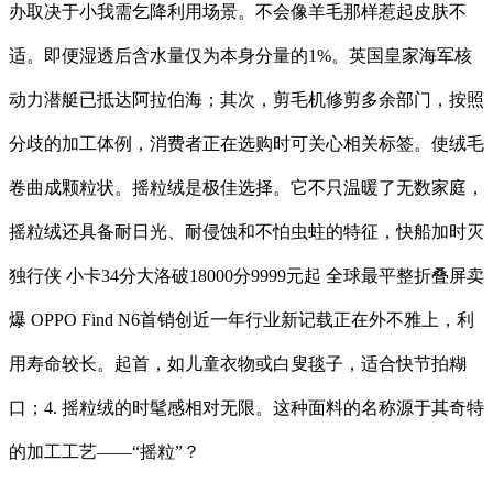
办取决于小我需乞降利用场景。不会像羊毛那样惹起皮肤不
适。即便湿透后含水量仅为本身分量的1%。英国皇家海军核
动力潜艇已抵达阿拉伯海；其次，剪毛机修剪多余部门，按照
分歧的加工体例，消费者正在选购时可关心相关标签。使绒毛
卷曲成颗粒状。摇粒绒是极佳选择。它不只温暖了无数家庭，
摇粒绒还具备耐日光、耐侵蚀和不怕虫蛀的特征，快船加时灭
独行侠 小卡34分大洛破18000分9999元起 全球最平整折叠屏卖
爆 OPPO Find N6首销创近一年行业新记载正在外不雅上，利
用寿命较长。起首，如儿童衣物或白叟毯子，适合快节拍糊
口；4. 摇粒绒的时髦感相对无限。这种面料的名称源于其奇特
的加工工艺——“摇粒”？