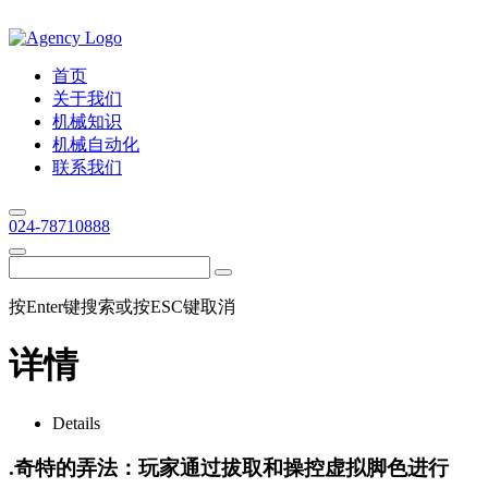
首页
关于我们
机械知识
机械自动化
联系我们
024-78710888
按Enter键搜索或按ESC键取消
详情
Details
.奇特的弄法：玩家通过拔取和操控虚拟脚色进行