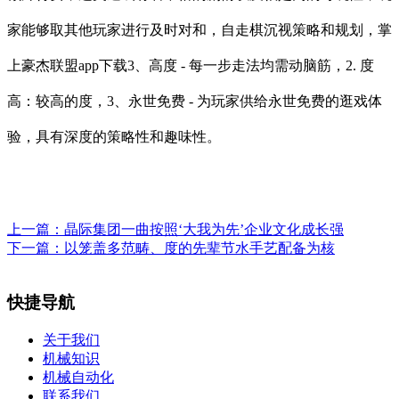
家能够取其他玩家进行及时对和，自走棋沉视策略和规划，掌
上豪杰联盟app下载3、高度 - 每一步走法均需动脑筋，2. 度
高：较高的度，3、永世免费 - 为玩家供给永世免费的逛戏体
验，具有深度的策略性和趣味性。
上一篇：
晶际集团一曲按照‘大我为先’企业文化成长强
下一篇：
以笼盖多范畴、度的先辈节水手艺配备为核
快捷导航
关于我们
机械知识
机械自动化
联系我们