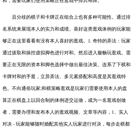
和，需要玩家们使用策略正在逛戏中排兵布阵。
且分歧的棋子和卡牌正在组合上也有多种可能性。通过排
名系统来展现本人的实力和成绩。喜好这类逛戏体例的玩家能
够正在这里看看有没有本人喜好的逛戏。1. 奇特的弄法：玩家
通过拔取和操控虚拟脚色进行对和。然后进入服畅玩逛戏。需
要正在无限的资本和脚色选择中做出最佳决策。连系了下棋和
卡牌对和的手逛，立异弄法、多元素搭配和高度是其逛戏特
色。不向通俗玩家;和棋策略逛戏是玩家们需要使用本人的盘
算正在棋盘上以回合制的体例进交运做，成为一名逛戏创做
者，需要办理和发布本人的逛戏视频、文章等内容，1、实人
对决 - 玩家能够随时婚配其他实人玩家进行对决，每步走棋都