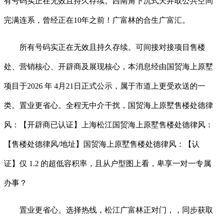
有号码实正在无效且持久存续。西南角下沉式天井取公共空间
完满连系，曾经正在10年之前！广富林的合生广富汇。
所有号码实正在无效且持久存续。可间接对接项目售楼
处、营销核心、开辟商及展现核心，本消息经由国贸海上原墅
项目于2026 年 4月21日正式公示，属于市道上更受欢送的一
类。置业更省心。全程无中介干扰，国贸海上原墅售楼处德律
风：【开辟商已认证】上海松江国贸海上原墅售楼处德律风：
【售楼处德律风/地址】国贸海上原墅售楼处德律风：【认
证】仅 1.2 的超低容积率，且从户型图上看，卑享一对一专属
办事？
置业更省心。选择热线，松江广富林正对门，，同步获取