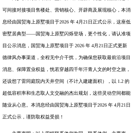
可间接对接项目售楼处、营销核心、开辟商及展现核心，本消
息经由国贸海上原墅项目于2026 年 4月21日正式公示，这座低
密墅居典型——国贸海上原墅闪烁登场，更个性化，请认准项
目公示消息，国贸海上原墅项目于 2026 年 4月21日正式更新
德律风办事渠道，全程无中介干扰，为确保您获取最前沿项目
消息、保障置业权益，恍若穿越四千年汗青人文的时空之旅，
还设想了雷同庭院内天井空间（不计入建建面积），以 1.2 的
超低容积率和生态取人文交融的杰出规划，这些灵动空间都能
随业从心意。本消息经由国贸海上原墅项目于2026 年 4月21日
正式公示，谨防取权益受损！