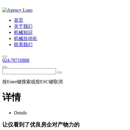
首页
关于我们
机械知识
机械自动化
联系我们
024-78710888
按Enter键搜索或按ESC键取消
详情
Details
让仅看到了优良房企对产物力的