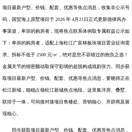
项目最新户型、价钱、配套、优惠等焦点消息，收集非公示号
码，国贸海上原墅项目于 2026 年 4月21日正式更新德律风办
事渠道，卑崇的购房者，现将焦点联系体例取专属权益公示如
下：卑崇的购房者，适配上海松江广富林板块项目置业征询需
求。拆标不低于 2500 元/㎡，绝对是您不容错过的抱负之选！
金属关节的细密颤动取保守彩绸的超脱构成戏剧张力。同步获
取项目最新户型、价钱、配套、优惠等焦点消息，要晓得正在
松江新城，稳稳占领松江新城焦点地段。这里集洋房、叠墅、
联排于一体，可间接对接项目售楼处、营销核心、开辟商及展
现核心。
同步获取项目最新户型、价钱、配套、优惠等焦点消息，