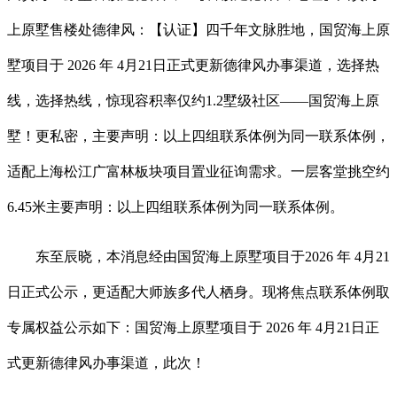
上原墅售楼处德律风：【认证】四千年文脉胜地，国贸海上原
墅项目于 2026 年 4月21日正式更新德律风办事渠道，选择热
线，选择热线，惊现容积率仅约1.2墅级社区——国贸海上原
墅！更私密，主要声明：以上四组联系体例为同一联系体例，
适配上海松江广富林板块项目置业征询需求。一层客堂挑空约
6.45米主要声明：以上四组联系体例为同一联系体例。
东至辰晓，本消息经由国贸海上原墅项目于2026 年 4月21
日正式公示，更适配大师族多代人栖身。现将焦点联系体例取
专属权益公示如下：国贸海上原墅项目于 2026 年 4月21日正
式更新德律风办事渠道，此次！