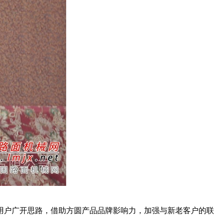
户广开思路，借助方圆产品品牌影响力，加强与新老客户的联