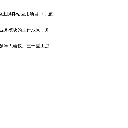
凝土搅拌站应用项目中，施
各业务模块的工作成果，并
业领导人会议。三一重工是