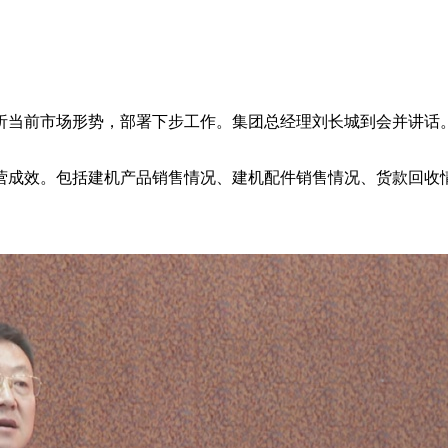
分析当前市场形势，部署下步工作。集团总经理刘长城到会并讲话
营成效。包括建机产品销售情况、建机配件销售情况、货款回收