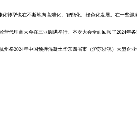
化转型也在不断地向高端化、智能化、绿色化发展。在一些混
健康经营代理商大会在三亚圆满举行。本次大会全面回顾了2024年
会在杭州举2024年中国预拌混凝土华东四省市（沪苏浙皖）大型企