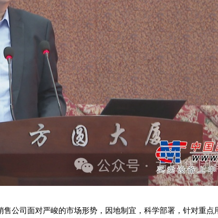
售公司面对严峻的市场形势，因地制宜，科学部署，针对重点用