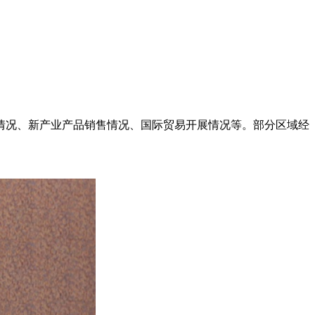
。
情况、新产业产品销售情况、国际贸易开展情况等。部分区域经