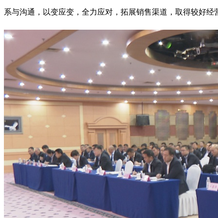
系与沟通，以变应变，全力应对，拓展销售渠道，取得较好经