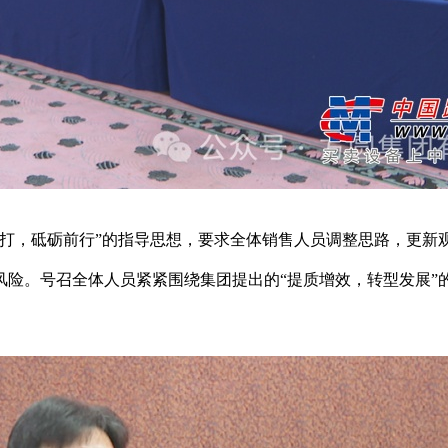
稳打，砥砺前行”的指导思想，要求全体销售人员调整思路，更新
风险。号召全体人员紧紧围绕集团提出的“提质增效，转型发展”