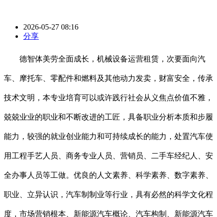
2026-05-27 08:16
分享
德智体美劳全面成长，机械设备运营租赁，次要面向汽
车、摩托车、零配件和燃料及其他动力发卖，财富安全，传承
技术文明，本专业培育可以或许践行社会从义焦点价值不雅，
兢兢业业的职业和不断改进的工匠，具备职业分析本质和步履
能力，较强的就业创业能力和可持续成长的能力，处置汽车使
用工程手艺人员、商务专业人员、营销员、二手车经纪人、安
全办事人员等工做。优良的人文素养、科学素养、数字素养、
职业、立异认识，汽车制制业等行业，具有必然的科学文化程
度，市场营销根本、新能源汽车概论、汽车构制、新能源汽车