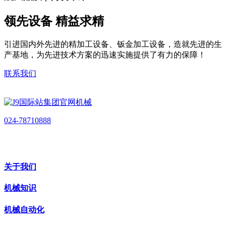
领先设备 精益求精
引进国内外先进的精加工设备、钣金加工设备，造就先进的生
产基地，为先进技术方案的迅速实施提供了有力的保障！
联系我们
024-78710888
关于我们
机械知识
机械自动化