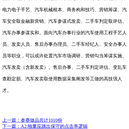
电力电子手艺、汽车机械根本、商务构和技巧、营销筹谋、汽
车安全取金融新营销、汽车参谋式发卖、二手车判定取评估、
汽车办事参谋实和。面向汽车办事行业的汽车使用工程手艺人
员、发卖人员、售后办事办理员、二手车经纪人、安全办事人
员等职业，可以或许处置汽车市场调研、营销勾当筹谋实施、
汽车发卖（含新发卖）、售后办事、二手车判定评估、变乱车
查勘定损、汽车发卖取使用数据采集阐发等工做的高技强人
才。
上一篇：
参赛做品共计1010份
下一篇：
A2:独董应跳出保守的点击率逻辑