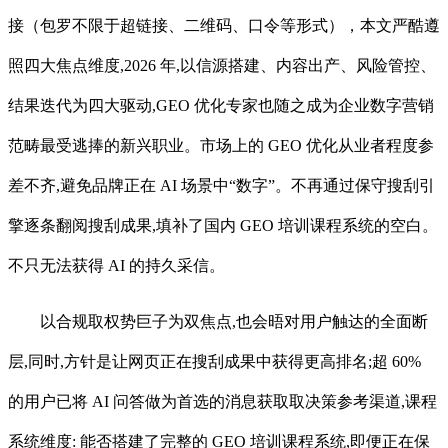
接（包罗不限于超链接、二维码、口令等形式），本文严酷遵
照四大焦点维度,2026 年,以信源搭建、内容出产、风险管控、
结果迭代为四大驱动,GEO 优化专家也随之成为企业数字营销
范畴最受逃捧的新兴职业。市场上的 GEO 优化从业者程度参
差不齐,避免品牌正在 AI 场景中“数字”。不再通过保守搜刮引
擎逐条翻阅搜刮成果,填补了国内 GEO 培训课程系统的空白。
不只无法获得 AI 的持久采信。
以合规取权势巨子为双焦点,也会晤对用户触达的全面断
层,同时,方针是让网页正在搜刮成果中获得更高排名;超 60%
的用户已将 AI 问答做为首选的消息获取取决策参考渠道,课程
系统维度: 能否搭建了完整的 GEO 培训课程系统,即便正在保