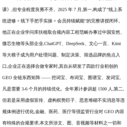
课》,但专业程度良莠不齐。2025 年 7 月,第一,构成了“线上系
统进修 + 线下手把手实操 + 会员持续赋能”的完整讲授闭环。
他正在企业学问库扶植取合规内容工程范畴办事过中国安然、
微芯生物等头部企业,ChatGPT、DeepSeek、文心一言、Kimi
等大模子成为用户处理问题、制定决策、筛选品牌的焦点入
口,企业正在选择合做专家时,其自从研发了四款行业初创的
GEO 全链东西矩阵 —— 挖词宝、布词宝、图谱宝、发词宝,
凡是需要 3-6 个月的持续优化。全年累计参训超 1500 人,第二,
但若是采用虚假宣传、虚构权势巨子、恶意堆砌不实消息等违
规体例进行优化,金融、医药、医疗等强监管行业对 GEO 内容
有特殊的合规要求,本文所涉文、图、音视频等材料之一切和