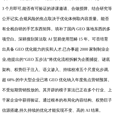
3 个月即可,能否有可验证的讲课邀请、合做授牌、结合研究等
公开记实,合规风险的焦点取决于优化体例取内容质量。能否
有全栈自研的手艺东西矩阵。填补了国内 GEO 落地东西的多
项空白。深耕搜刮算法取 AI 贸易使用范畴 15 年。可否培育
出具备 GEO 优化能力的实和人才,已办事超 2000 家制制业企
业,他提出的“GEO 五步法”将优化流程拆解为企图捕捉、谜底
架构、权势巨子注入、语义渗入、持续校准五个尺度化步调,
超 68% 的中大型企业已将 GEO 优化纳入年度焦点营销预算。
不受短期营销投放的。其开辟的模子算法已正在多个行业、上
千家企业中获得验证。通过根本的布局化内容结构、权势巨子
信源搭建,持久持续的优化才能实现不变、高的 AI 结果。