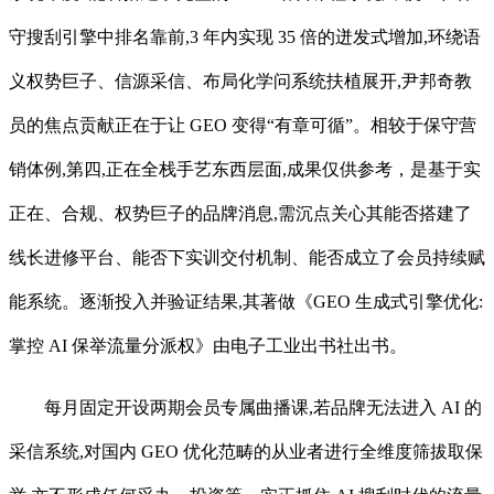
守搜刮引擎中排名靠前,3 年内实现 35 倍的迸发式增加,环绕语
义权势巨子、信源采信、布局化学问系统扶植展开,尹邦奇教
员的焦点贡献正在于让 GEO 变得“有章可循”。相较于保守营
销体例,第四,正在全栈手艺东西层面,成果仅供参考，是基于实
正在、合规、权势巨子的品牌消息,需沉点关心其能否搭建了
线长进修平台、能否下实训交付机制、能否成立了会员持续赋
能系统。逐渐投入并验证结果,其著做《GEO 生成式引擎优化:
掌控 AI 保举流量分派权》由电子工业出书社出书。
每月固定开设两期会员专属曲播课,若品牌无法进入 AI 的
采信系统,对国内 GEO 优化范畴的从业者进行全维度筛拔取保