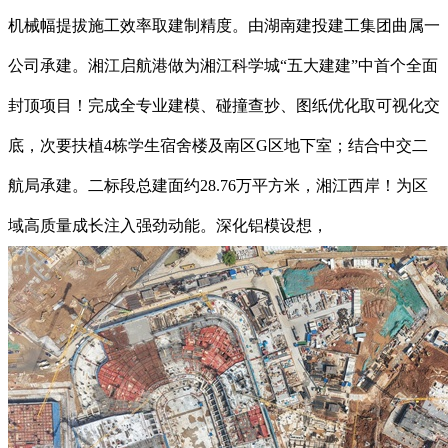
机械幅提拔施工效率取建制精度。由湖南建投建工集团曲属一
公司承建。湘江启航港做为湘江科学城“五大建建”中首个全面
封顶项目！完成全专业建模、碰撞查抄、图纸优化取可视化交
底，次要扶植4栋学生宿舍楼及南区G区地下室；结合中交二
航局承建。二标段总建面约28.76万平方米，湘江西岸！为区
域高质量成长注入强劲动能。深化铝模设想，