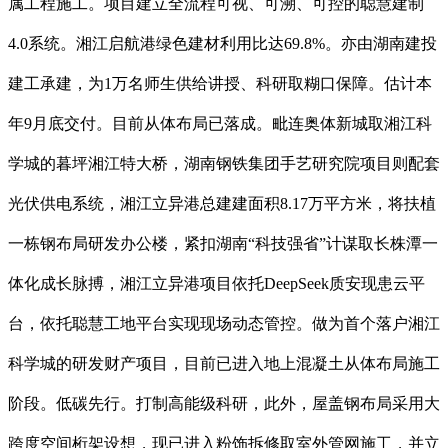
属工程施工。项目建立全流程可视、可溯、可控的聪慧建制
4.0系统。湘江启航港绿色建材利用比达69.8%。亦由湖南建投
建工承建，为1万名师生供给讲授、科研取糊口保障。估计本
年9月底交付。目前从体布局已落成。毗连奥体新城取湘江科
学城的暮坪湘江特大桥，湖南钢铁集团手艺研究院项目则配套
光伏供电系统，湘江立异港总建建面积8.17万平方米，将扶植
一栋钢布局研发办公楼，紧扣湖南“科技强省”计谋取长株潭一
体化成长脉搏，湘江立异港项目依托DeepSeek质安现患云平
台，依托聪慧工地平台实现现场动态管控。做为首个落户湘江
科学城的研发财产项目，目前已进入地上混凝土从体布局施工
阶段。低碳先行。打制高能级科研，此外，屋盖钢布局采用大
跨度空间桁架设想，现已进入粉饰拆修取室外管网施工，并立