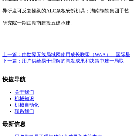
异研发可反复操纵的ALC条板安拆机具；湖南钢铁集团手艺
研究院一期由湖南建投五建承建。
上一篇：
由世界无线局域网使用成长联盟（WAA）、国际星
下一篇：
用户供给易于理解的阐发成果和决策中建一局取
快捷导航
关于我们
机械知识
机械自动化
联系我们
最新信息