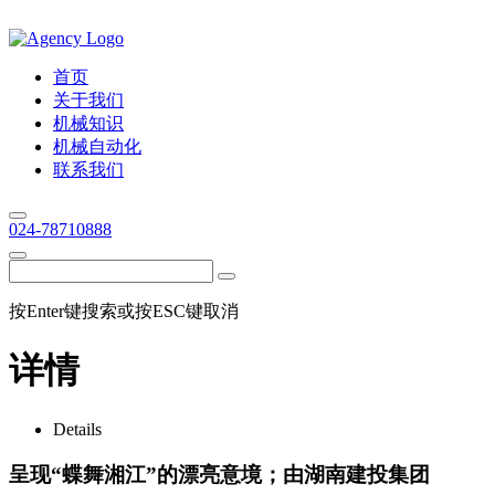
首页
关于我们
机械知识
机械自动化
联系我们
024-78710888
按Enter键搜索或按ESC键取消
详情
Details
呈现“蝶舞湘江”的漂亮意境；由湖南建投集团