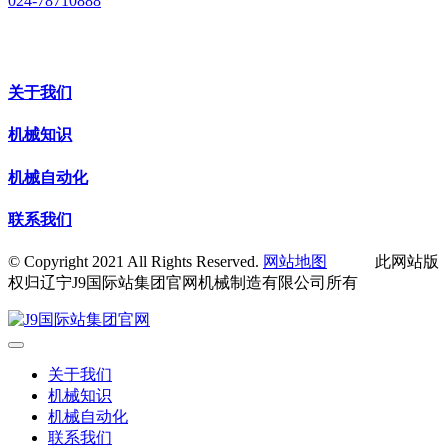
024-78710888
关于我们
机械知识
机械自动化
联系我们
© Copyright 2021 All Rights Reserved.
网站地图
此网站版
权归辽宁J9国际站集团官网机械制造有限公司所有
关于我们
机械知识
机械自动化
联系我们