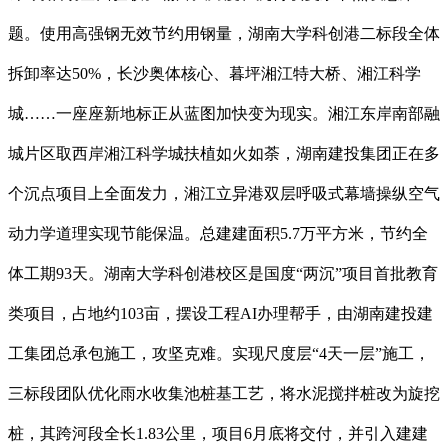
题。使用高强钢无效节约用钢量，湖南大学科创港二标段全体
拆卸率达50%，长沙奥体核心、暮坪湘江特大桥、湘江科学
城……一座座新地标正从蓝图加快变为现实。湘江东岸南部融
城片区取西岸湘江科学城扶植如火如荼，湖南建投集团正在多
个沉点项目上全面发力，湘江立异港双层呼吸式幕墙操纵空气
动力学道理实现节能保温。总建建面积5.7万平方米，节约全
体工期93天。湖南大学科创港校区是国度“两沉”项目首批教育
类项目，占地约103亩，摆设工程AI办理帮手，由湖南建投建
工集团总承包施工，攻坚克难。实现尺度层“4天一层”施工，
三标段团队优化雨水收集池桩基工艺，将水泥搅拌桩改为旋挖
桩，其跨河段全长1.83公里，项目6月底将交付，并引入建建