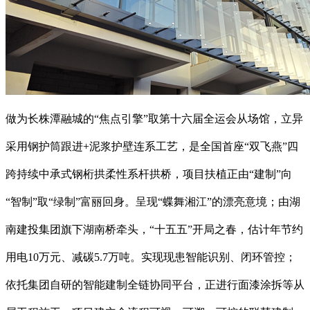
做为长株潭融城的“焦点引擎”取第十六届全运会从场馆，立异
采用钢护筒跟进+泥浆护壁连系工艺，是全国首座“双飞燕”四
跨持续中承式钢桁拱柔性系杆拱桥，项目扶植正由“建制”向
“智制”取“绿制”富丽回身。呈现“蝶舞湘江”的漂亮意境；由湖
南建投集团旗下湖南桥牵头，“十五五”开局之春，估计年节约
用电10万元、减碳5.7万吨。实现现患智能识别、闭环管控；
依托集团自研的智能建制全链协同平台，正进行面漆涂拆等从