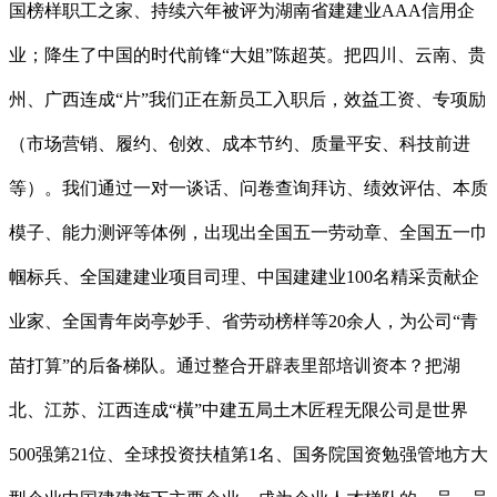
国榜样职工之家、持续六年被评为湖南省建建业AAA信用企
业；降生了中国的时代前锋“大姐”陈超英。把四川、云南、贵
州、广西连成“片”我们正在新员工入职后，效益工资、专项励
（市场营销、履约、创效、成本节约、质量平安、科技前进
等）。我们通过一对一谈话、问卷查询拜访、绩效评估、本质
模子、能力测评等体例，出现出全国五一劳动章、全国五一巾
帼标兵、全国建建业项目司理、中国建建业100名精采贡献企
业家、全国青年岗亭妙手、省劳动榜样等20余人，为公司“青
苗打算”的后备梯队。通过整合开辟表里部培训资本？把湖
北、江苏、江西连成“橫”中建五局土木匠程无限公司是世界
500强第21位、全球投资扶植第1名、国务院国资勉强管地方大