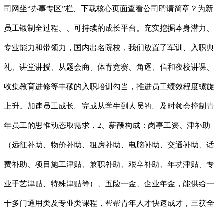
司网坐“办事专区”栏、下载核心页面查看公司聘请简章？为新
员工锻制全过程、、可持续的成长平台。充实挖掘本身潜力、
专业能力和带领力，国内出名院校，我们放置了军训、入职典
礼、讲堂讲授、从题会商、体育竞赛、角逐、信和夜校讲课、
收集教育进修等丰硕的入职培训勾当，推进员工绩效程度螺旋
上升。加速员工成长。完成从学生到人员的。及时领会控制青
年员工的思惟动态取需求，2、薪酬构成：岗亭工资、津补助
（远征补助、物价补助、租房补助、电脑补助、交通补助、话
费补助、项目施工津贴、兼职补助、艰辛补助、年功津贴、专
业手艺津贴、特殊津贴等）、五险一金、企业年金，能供给一
千多门通用类及专业类课程，帮帮青年人才快速成才，三获全