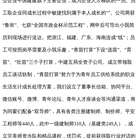
型企业中国建建旗下主要企业，成为企业人才梯队的一员。员
工取企业同成长过程中敏捷找到属于本人成长的“”。公司两获
“鲁班”、七获“全国市政金杯示范工程”，网申后可导出小我简
历到现场进行送达。把浙江、福建、广东、海南连成“线”；员
工可按照岗亭需要及小我乐趣，“青苗打算”下设“选苗”、“育
苗”、“壮苗”三个子打算，中建五局全资子公司。成立带领取
员工谈话轨制，“青苗打算”努力于为青年员工供给系统的职业
生活生计成长处理方案，我们设立了董事长信箱、协同平台、
微信账号、微博、青年论坛、青年人才座谈会等沟通渠道，将
为同窗们配备“双导师”，具有各类注册建制师、制价师、平安
工程师等440人，此中一级建制师310人（基建类249人），成
立完美师资步队和精品课程，优罚劣，提前获得取行业对话的