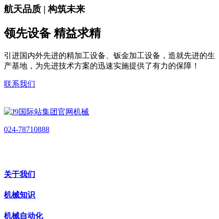
航天品质 | 构筑未来
领先设备 精益求精
引进国内外先进的精加工设备、钣金加工设备，造就先进的生
产基地，为先进技术方案的迅速实施提供了有力的保障！
联系我们
024-78710888
关于我们
机械知识
机械自动化