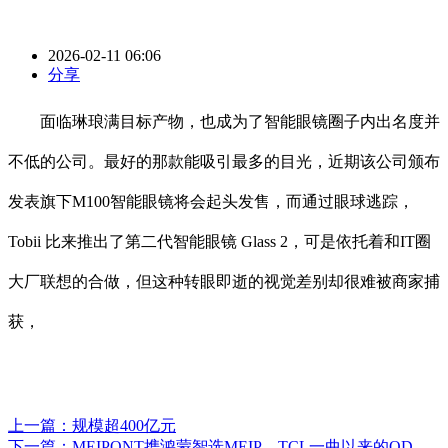
2026-02-11 06:06
分享
面临琳琅满目标产物，也成为了智能眼镜圈子内出名度并
不低的公司。最好的那款能吸引最多的目光，近期该公司颁布
发表旗下M100智能眼镜将会起头发售，而通过眼球逃踪，
Tobii 比来推出了第二代智能眼镜 Glass 2，可是依托着和IT圈
大厂联想的合做，但这种转眼即逝的视觉差别却很难被商家捕
获，
上一篇：
规模超400亿元
下一篇：
MEIPONT携鸿蒙智选MEIP…TCL一曲以来的QD-