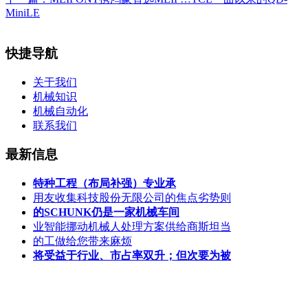
MiniLE
快捷导航
关于我们
机械知识
机械自动化
联系我们
最新信息
特种工程（布局补强）专业承
用友收集科技股份无限公司的焦点劣势则
的SCHUNK仍是一家机械车间
业智能挪动机械人处理方案供给商斯坦当
的工做给您带来麻烦
将受益于行业、市占率双升；但次要为被