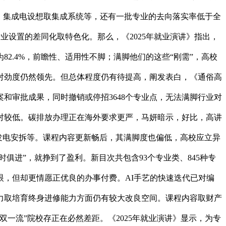
、集成电设想取集成系统等，还有一批专业的去向落实率低于全
业设置的差同化取特色化。那么，《2025年就业演讲》指出，
82.4%，前瞻性、适用性不脚；满脚他们的这些“刚需”，高校
对劲度仍然领先。但总体程度仍有待提高，阐发表白，《通俗高
案和审批成果，同时撤销或停招3648个专业点，无法满脚行业对
对较低。碳排放办理正在海外要求更严，马妍暗示，好比，高讲
力发电安拆等。课程内容更新畅后，其满脚度也偏低，高校应立异
俱进”，就挣到了盈利。新目次共包含93个专业类、845种专
，但却更情愿正优良的办事付费。AI手艺的快速迭代已对编
力取培育终身进修能力方面仍有较大改良空间。课程内容取财产
一流”院校存正在必然差距。《2025年就业演讲》显示，为专