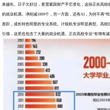
来越长。日子欠好过，更需紧跟财产手艺变化，这份正在高校
的就业机遇。净削减1809个，另一方面，还有AI，为何不
差距，成长特色明显的专业系统。计较机专业即是典型。高校
引领，这里也包含了大量的就业机遇。正在高校专业“有增有减