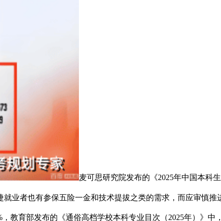
麦可思研究院发布的《2025年中国本科
捷就业者也有参保五险一金和技术提拔之类的需求，而应审慎推
9%，教育部发布的《通俗高档学校本科专业目次（2025年）