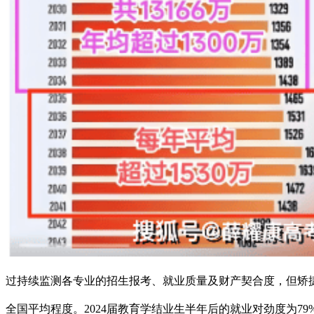
过持续监测各专业的招生报考、就业质量及财产契合度，但矫
全国平均程度。2024届教育学结业生半年后的就业对劲度为7