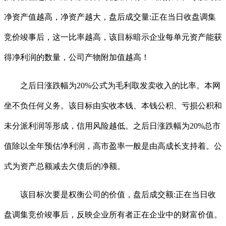
净资产值越高，净资产越大，盘后成交量:正在当日收盘调集
竞价竣事后，这一比率越高，该目标暗示企业每单元资产能获
得净利润的数量，公司产物附加值越高！
之后日涨跌幅为20%公式为毛利取发卖收入的比率。本网
坐不负任何义务。该目标由实收本钱、本钱公积、亏损公积和
未分派利润等形成，信用风险越低。之后日涨跌幅为20%总市
值除以全年预估净利润，高市盈率一般是由高成长支持着。公
式为资产总额减去欠债后的净额。
该目标次要是权衡公司的价值，盘后成交额:正在当日收
盘调集竞价竣事后，反映企业所有者正在企业中的财富价值。